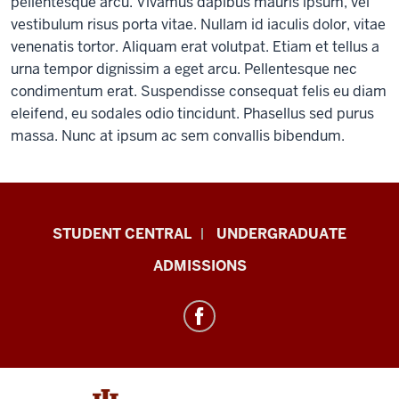
pellentesque arcu. Vivamus dapibus mauris ipsum, vel
vestibulum risus porta vitae. Nullam id iaculis dolor, vitae
venenatis tortor. Aliquam erat volutpat. Etiam et tellus a
urna tempor dignissim a eget arcu. Pellentesque nec
condimentum erat. Suspendisse consequat felis eu diam
eleifend, eu sodales odio tincidunt. Phasellus sed purus
massa. Nunc at ipsum ac sem convallis bibendum.
Military-
STUDENT CENTRAL
UNDERGRADUATE
Connected
ADMISSIONS
Student
Services
resources
and
social