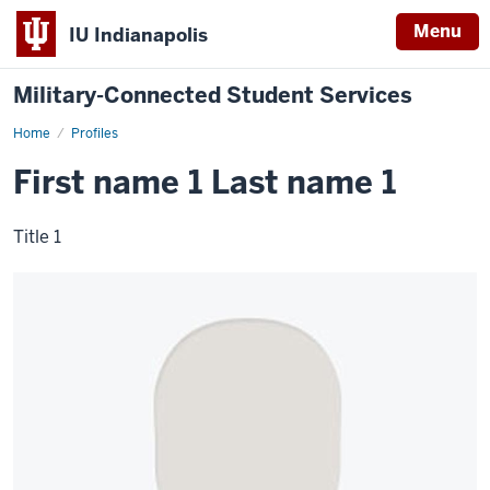
Menu
IU Indianapolis
Military-Connected Student Services
Home
Example
Profiles
profile
1
First name 1 Last name 1
Title 1